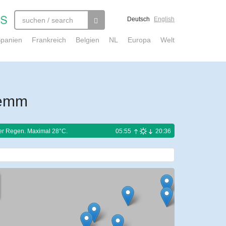
Deutsch
English
panien
Frankreich
Belgien
NL
Europa
Welt
lemm
ter Regen. Maximal 28°C.
05:55
20:36