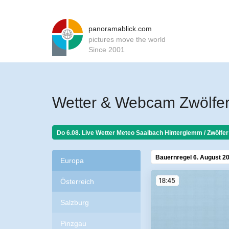
panoramablick.com
pictures move the world
Since 2001
Wetter & Webcam Zwölfer
Do 6.08. Live Wetter Meteo
Saalbach Hinterglemm / Zwölfer
Bauernregel 6. August 2
Europa
Österreich
Salzburg
Pinzgau