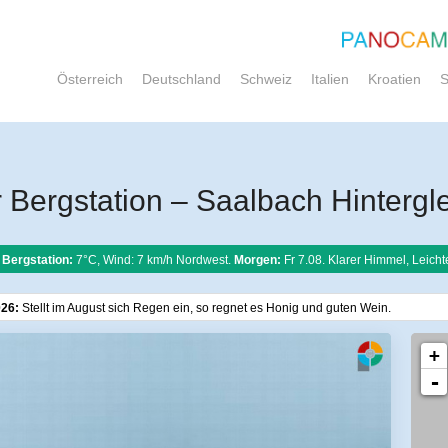
Österreich
Deutschland
Schweiz
Italien
Kroatien
S
 Bergstation – Saalbach Hinterg
 Bergstation:
7°C, Wind: 7 km/h Nordwest.
Morgen:
Fr 7.08. Klarer Himmel, Leich
026:
Stellt im August sich Regen ein, so regnet es Honig und guten Wein.
+
-