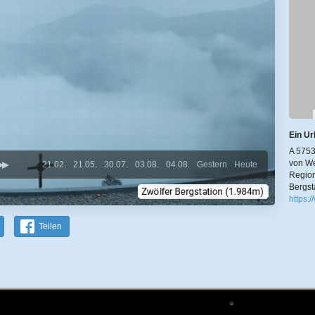
Ein Ur
A 5753
von We
21.02.
21.05.
30.07.
03.08.
04.08.
Gestern
Heute
Region
Bergst
https:
Teilen