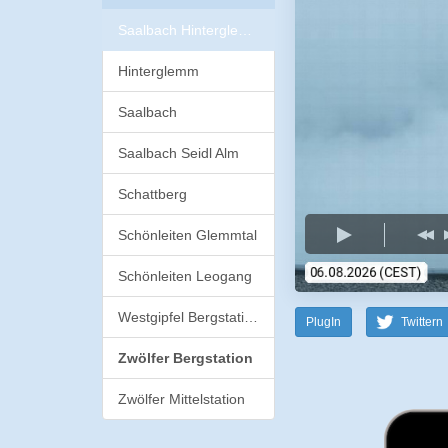
Saalbach Hinterglemm
Hinterglemm
Saalbach
Saalbach Seidl Alm
Schattberg
Schönleiten Glemmtal
Schönleiten Leogang
Westgipfel Bergstation
PlugIn
Twittern
Zwölfer Bergstation
Zwölfer Mittelstation