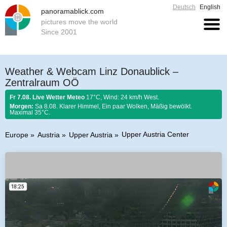
Deutsch
English
panoramablick.com
pictures move the world
Since 2001
Weather & Webcam Linz Donaublick –
Zentralraum OÖ
Fr 7.08. Live Wetter Meteo
17°C, Wind: 24 km/h West.
Morgen:
Sa 8.08. Klarer Himmel, Ein paar Wolken, Mäßig bewölkt.
Maximal 35°C.
Upper Austria Center
Europe
Austria
Upper Austria
Farmer rule 7. August 2026:
Ist Nordwind im August nicht selten, so soll er
schönem Wetter gelten.