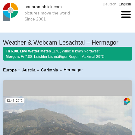
Deutsch
English
panoramablick.com
pictures move the world
Since 2001
Weather & Webcam Lesachtal – Hermagor
Th 6.08. Live Wetter Meteo
11°C, Wind: 8 km/h Nordwest.
Morgen:
Fr 7.08. Leichter bis mäßiger Regen. Maximal 29°C.
Hermagor
Europe
Austria
Carinthia
Farmer rule 6. August 2026:
Stellt im August sich Regen ein, so regnet es
Honig und guten Wein.