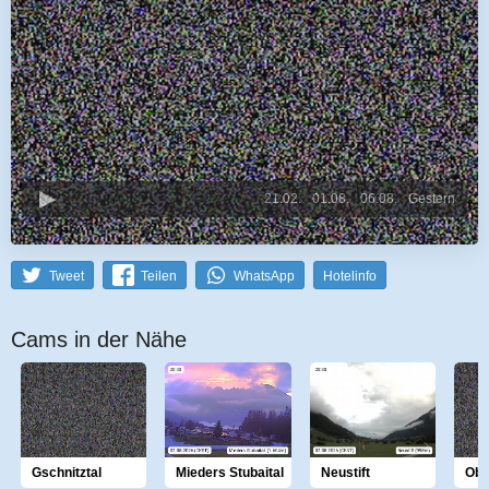
21.02.
01.08.
06.08.
Gestern
Tweet
Teilen
WhatsApp
Hotelinfo
Cams in der Nähe
Gschnitztal
Mieders Stubaital
Neustift
Obe