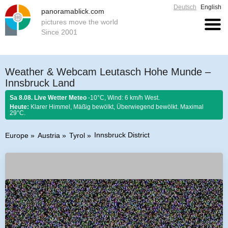
Deutsch
English
panoramablick.com
pictures move the world
Since 2001
Weather & Webcam Leutasch Hohe Munde –
Innsbruck Land
Sa 8.08. Live Wetter Meteo
-10°C, Wind: 6 km/h West.
Heute:
Klarer Himmel, Mäßig bewölkt, Überwiegend bewölkt. Maximal
29°C.
Innsbruck District
Europe
Austria
Tyrol
Farmer rule 8. August 2026:
Fängst der August mit Donnern an, er es bis
zum Ende nicht lassen kann.