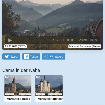
21.02.
29.07.
03.08.
Gestern
Heute
Tweet
Teilen
WhatsApp
Cams in der Nähe
Mariazell Basilika
Mariazell Hauptplatz