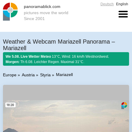
Deutsch
English
panoramablick.com
pictures move the world
Since 2001
Weather & Webcam Mariazell Panorama –
Mariazell
We 5.08. Live Wetter Meteo
13°C, Wind: 16 km/h Westnordwest.
Morgen:
Th 6.08. Leichter Regen. Maximal 31°C.
Mariazell
Europe
Austria
Styria
Farmer rule 5. August 2026:
Regen an Mariä Schnee, tuat dem Korn
saggrisch weh.