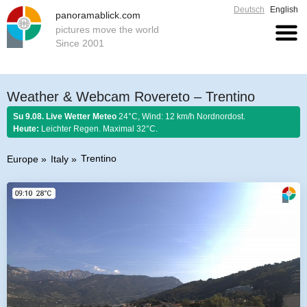
Deutsch
English
panoramablick.com
pictures move the world
Since 2001
Weather & Webcam Rovereto – Trentino
Su 9.08. Live Wetter Meteo
24°C, Wind: 12 km/h Nordnordost.
Heute:
Leichter Regen. Maximal 32°C.
Trentino
Europe
Italy