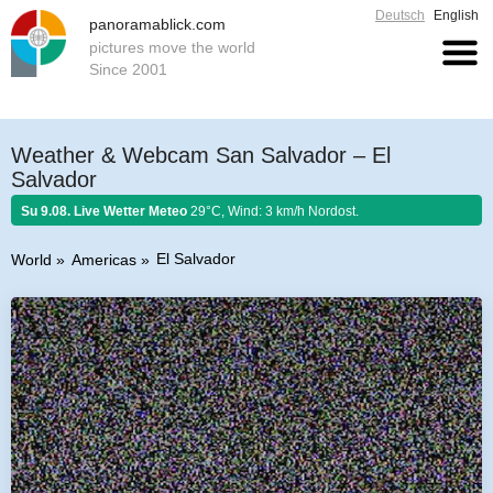
Deutsch
English
panoramablick.com
pictures move the world
Since 2001
Weather & Webcam San Salvador – El
Salvador
Su 9.08. Live Wetter Meteo
29°C, Wind: 3 km/h Nordost.
El Salvador
World
Americas