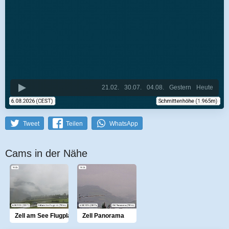
21.02.
30.07.
04.08.
Gestern
Heute
Tweet
Teilen
WhatsApp
Cams in der Nähe
Zell am See Flugplatz
Zell Panorama