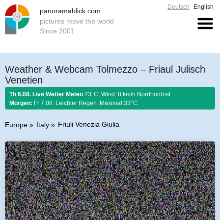
Deutsch
English
panoramablick.com
pictures move the world
Since 2001
Weather & Webcam Tolmezzo – Friaul Julisch
Venetien
Th 6.08. Live Wetter Meteo
23°C, Wind: 8 km/h Nordnordost.
Morgen:
Fr 7.08. Leichter Regen. Maximal 33°C.
Friuli Venezia Giulia
Europe
Italy