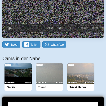
21.02.
30.07.
04.08.
Gestern
Heute
Tweet
Teilen
WhatsApp
Cams in der Nähe
Sacile
Triest
Triest Hafen