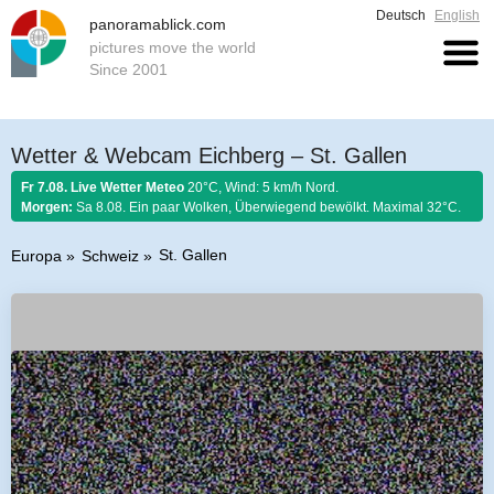
Deutsch
English
panoramablick.com
pictures move the world
Since 2001
Wetter & Webcam Eichberg – St. Gallen
Fr 7.08. Live Wetter Meteo
20°C, Wind: 5 km/h Nord.
Morgen:
Sa 8.08. Ein paar Wolken, Überwiegend bewölkt. Maximal 32°C.
St. Gallen
Europa
Schweiz
Bauernregel 7. August 2026:
Ist Nordwind im August nicht selten, so soll
er schönem Wetter gelten.