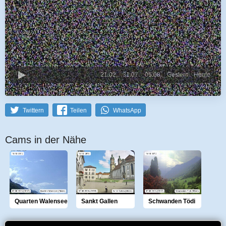
21.02.
31.07.
05.08.
Gestern
Heute
Twittern
Teilen
WhatsApp
Cams in der Nähe
Quarten Walensee
Sankt Gallen
Schwanden Tödi