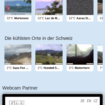
22°C
Murtensee
22°C
Lac de Morat
22°C
Aarau Stadtblick
21°
Die kühlsten Orte in der Schweiz
2°C
Saas Fee Berg
2°C
Hundwil Säntis
3°C
Matterhorn
7°C
Webcam Partner