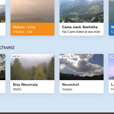
Vulkan - Live
Cams nach Seehöhe
M
Volcano - Live
Alp Cams listed at sea level
C
chweiz
Brig Wasenalp
Neuenhof
L
Wallis
Aargau
F