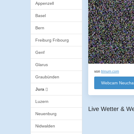
Appenzell
Basel
Bern
Freiburg Fribourg
Genf
Glarus
von
trinum.com
Graubünden
Webcam Neuchat
Jura
Luzern
Live Wetter & W
Neuenburg
Nidwalden