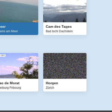
eer
Cam des Tages
ams am Meer
Bad Ischl Dachstein
ac de Morat
Horgen
reiburg Fribourg
Zürich