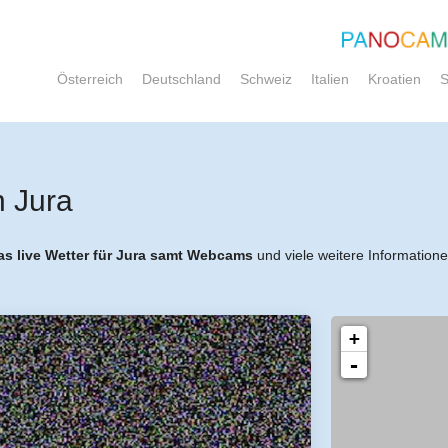
Österreich
Deutschland
Schweiz
Italien
Kroatien
S
n Jura
as live Wetter für Jura samt Webcams
und viele weitere Informatione
+
-