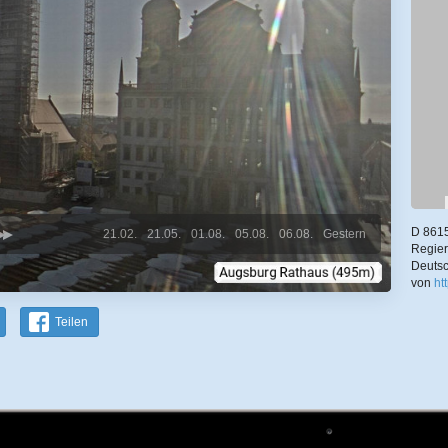
D 8615
21.02.
21.05.
01.08.
05.08.
06.08.
Gestern
Regier
Deutsc
von
ht
Teilen