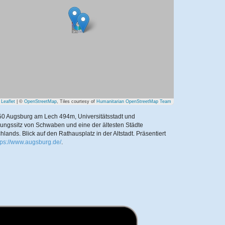
Leaflet
| ©
OpenStreetMap
, Tiles courtesy of
Humanitarian OpenStreetMap Team
0 Augsburg am Lech 494m, Universitätsstadt und
ungssitz von Schwaben und eine der ältesten Städte
hlands. Blick auf den Rathausplatz in der Altstadt.
Präsentiert
tps://www.augsburg.de/
.