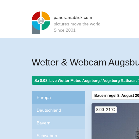
panoramablick.com
pictures move the world
Since 2001
Wetter & Webcam Augsbu
Sa 8.08. Live Wetter Meteo
Augsburg / Augsburg Rathaus:
Bauernregel 8. August 2
Europa
Deutschland
Bayern
Schwaben