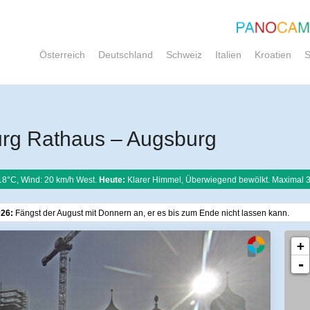
Österreich
Deutschland
Schweiz
Italien
Kroatien
S
rg Rathaus – Augsburg
18°C, Wind: 20 km/h West.
Heute:
Klarer Himmel, Überwiegend bewölkt. Maximal 
026:
Fängst der August mit Donnern an, er es bis zum Ende nicht lassen kann.
+
-