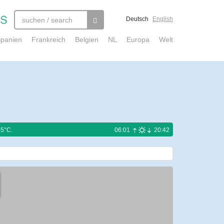
Deutsch
English
panien
Frankreich
Belgien
NL
Europa
Welt
35°C.
06:01
20:42