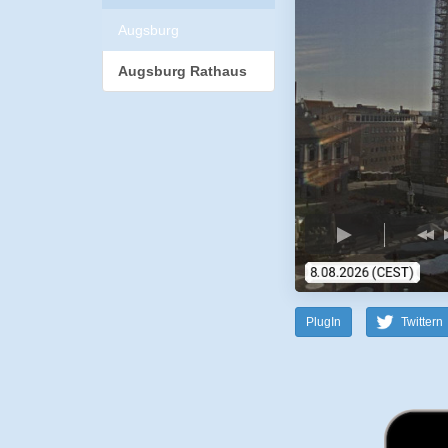
Augsburg
Augsburg Rathaus
PlugIn
Twittern