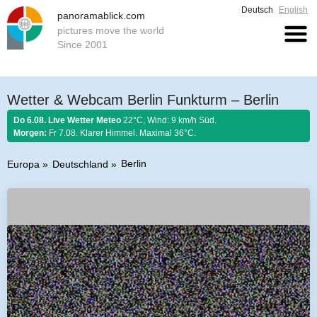
Deutsch
English
panoramablick.com
pictures move the world
Since 2001
Wetter & Webcam Berlin Funkturm – Berlin
Do 6.08. Live Wetter Meteo
22°C, Wind: 9 km/h Süd.
Morgen:
Fr 7.08. Klarer Himmel. Maximal 36°C.
Berlin
Europa
Deutschland
Bauernregel 6. August 2026:
Stellt im August sich Regen ein, so regnet es
Honig und guten Wein.