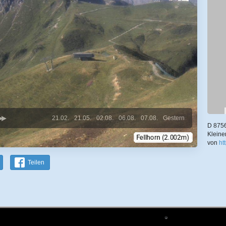
21.02.
21.05.
02.08.
06.08.
07.08.
Gestern
D 8756
Kleine
von
ht
Teilen