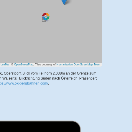
Leaflet
| ©
OpenStreetMap
, Tiles courtesy of
Humanitarian OpenStreetMap Team
1 Oberstdorf, Blick vom Fellhorn 2.038m an der Grenze zum
n Walsertal. Blickrichtung Süden nach Österreich.
Präsentiert
tps://www.ok-bergbahnen.com/
.