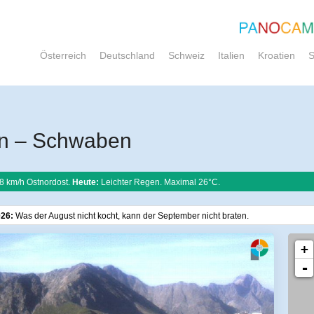
Österreich
Deutschland
Schweiz
Italien
Kroatien
S
rn – Schwaben
8 km/h Ostnordost.
Heute:
Leichter Regen. Maximal 26°C.
026:
Was der August nicht kocht, kann der September nicht braten.
+
-