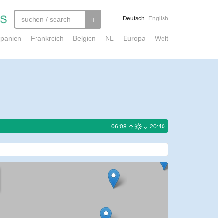
Deutsch
English
panien
Frankreich
Belgien
NL
Europa
Welt
06:08
20:40