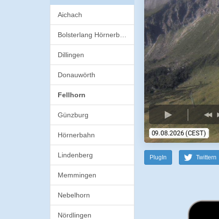
Aichach
Bolsterlang Hörnerbahn
Dillingen
Donauwörth
Fellhorn
Günzburg
Hörnerbahn
Lindenberg
PlugIn
Twittern
Memmingen
Nebelhorn
Nördlingen