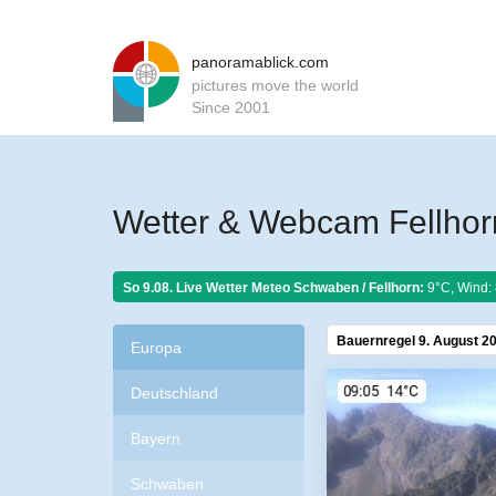
panoramablick.com
pictures move the world
Since 2001
Wetter & Webcam Fellho
So 9.08. Live Wetter Meteo
Schwaben / Fellhorn:
9°C, Wind: 
Bauernregel 9. August 2
Europa
Deutschland
Bayern
Schwaben