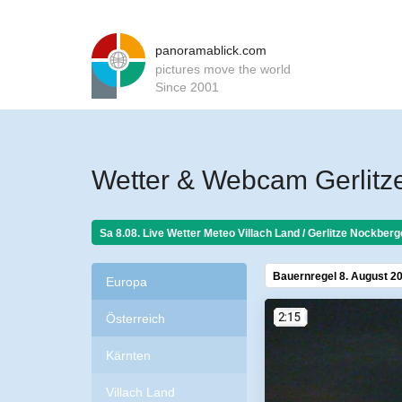
panoramablick.com
pictures move the world
Since 2001
Wetter & Webcam Gerlitze
Sa 8.08. Live Wetter Meteo
Villach Land / Gerlitze Nockberg
Bauernregel 8. August 2
Europa
Österreich
Kärnten
Villach Land