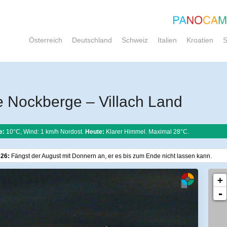
Österreich
Deutschland
Schweiz
Italien
Kroatien
S
 Nockberge – Villach Land
e:
10°C, Wind: 1 km/h Nordost.
Heute:
Klarer Himmel. Maximal 28°C.
026:
Fängst der August mit Donnern an, er es bis zum Ende nicht lassen kann.
+
-