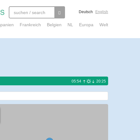
Deutsch
English
panien
Frankreich
Belgien
NL
Europa
Welt
05:54
20:25