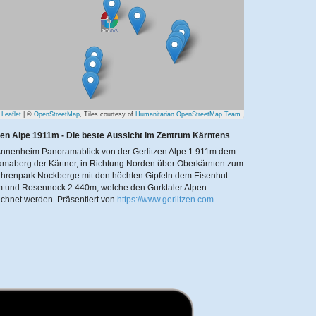
Leaflet
| ©
OpenStreetMap
, Tiles courtesy of
Humanitarian OpenStreetMap Team
zen Alpe 1911m - Die beste Aussicht im Zentrum Kärntens
nnenheim Panoramablick von der Gerlitzen Alpe 1.911m dem
maberg der Kärtner, in Richtung Norden über Oberkärnten zum
hrenpark Nockberge mit den höchten Gipfeln dem Eisenhut
 und Rosennock 2.440m, welche den Gurktaler Alpen
echnet werden.
Präsentiert von
https://www.gerlitzen.com
.