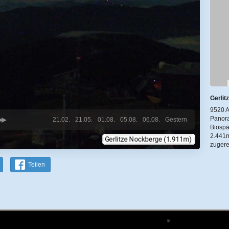
Gerlit
9520 A
Panora
21.02.
21.05.
01.08.
05.08.
06.08.
Gestern
Biospä
2.441m
zuger
Teilen