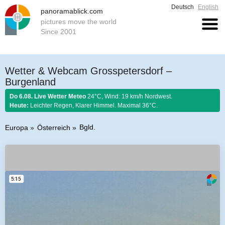
Deutsch
English
panoramablick.com
pictures move the world
Since 2001
Wetter & Webcam Grosspetersdorf –
Burgenland
Do 6.08. Live Wetter Meteo
24°C, Wind: 19 km/h Nordwest.
Heute:
Leichter Regen, Klarer Himmel. Maximal 36°C.
Bgld.
Europa
Österreich
Bauernregel 6. August 2026:
Stellt im August sich Regen ein, so regnet es
Honig und guten Wein.