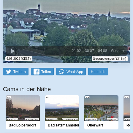
21.02.
30.07.
04.08.
Gestern
Twittern
Teilen
WhatsApp
Hotelinfo
Cams in der Nähe
Bad Loipersdorf
Bad Tatzmannsdorf
Oberwart
Rec