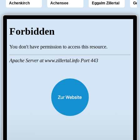
Achenkirch
Achensee
Eggalm Zillertal
Gef