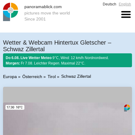
Deutsch
English
panoramablick.com
pictures move the world
Since 2001
Wetter & Webcam Hintertux Gletscher –
Schwaz Zillertal
Do 6.08. Live Wetter Meteo
9°C, Wind: 12 km/h Nordnordwest.
Morgen:
Fr 7.08. Leichter Regen. Maximal 22°C.
Schwaz Zillertal
Europa
Österreich
Tirol
Bauernregel 6. August 2026:
Stellt im August sich Regen ein, so regnet es
Honig und guten Wein.