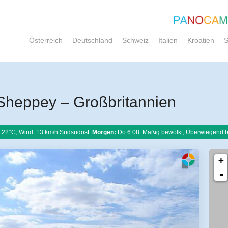
Österreich
Deutschland
Schweiz
Italien
Kroatien
S
Sheppey – Großbritannien
22°C, Wind: 13 km/h Südsüdost.
Morgen:
Do 6.08. Mäßig bewölkt, Überwiegend b
+
-