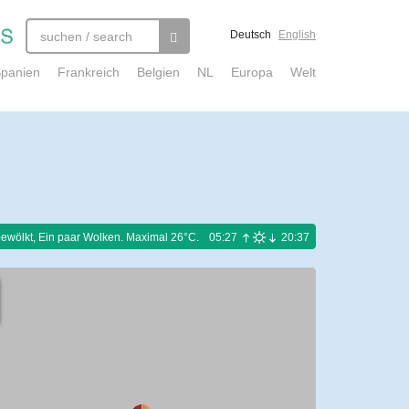
Deutsch
English
panien
Frankreich
Belgien
NL
Europa
Welt
ewölkt, Ein paar Wolken. Maximal 26°C.
05:27
20:37