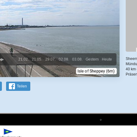
Sheern
21.02.
21.05.
29.07.
02.08.
03.08.
Gestern
Heute
Mündun
40 km 
Präsen
Teilen