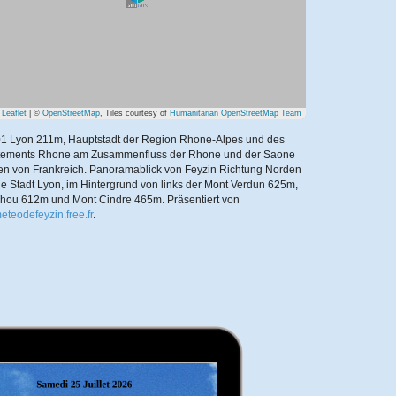
Leaflet
| ©
OpenStreetMap
, Tiles courtesy of
Humanitarian OpenStreetMap Team
1 Lyon 211m, Hauptstadt der Region Rhone-Alpes und des
tements Rhone am Zusammenfluss der Rhone und der Saone
en von Frankreich. Panoramablick von Feyzin Richtung Norden
ie Stadt Lyon, im Hintergrund von links der Mont Verdun 625m,
Thou 612m und Mont Cindre 465m.
Präsentiert von
meteodefeyzin.free.fr
.