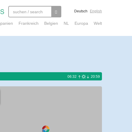
Deutsch
English
panien
Frankreich
Belgien
NL
Europa
Welt
06:32
20:59