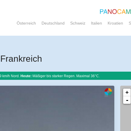
Österreich
Deutschland
Schweiz
Italien
Kroatien
S
Frankreich
9 km/h Nord.
Heute:
Mäßiger bis starker Regen. Maximal 36°C.
+
-