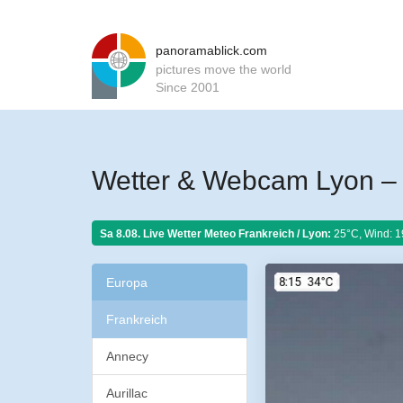
panoramablick.com
pictures move the world
Since 2001
Wetter & Webcam Lyon – 
Sa 8.08. Live Wetter Meteo
Frankreich / Lyon:
25°C, Wind: 1
Europa
Frankreich
Annecy
Aurillac