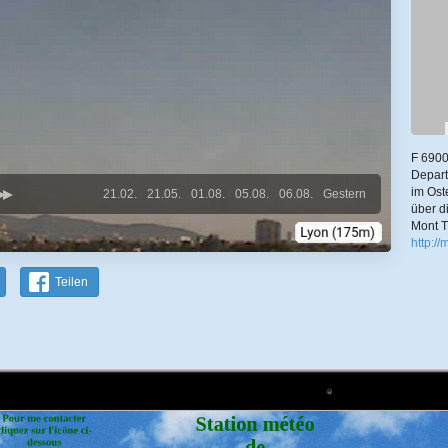
F 6900
Depar
im Ost
21.02.
21.05.
01.08.
05.08.
06.08.
Gestern
über d
Mont 
http://
Teilen