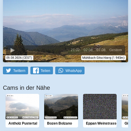
21.02.
02.08.
07.08.
Gestern
Twittern
Teilen
WhatsApp
Cams in der Nähe
Antholz Pustertal
Bozen Bolzano
Eppan Weinstrasse
Git