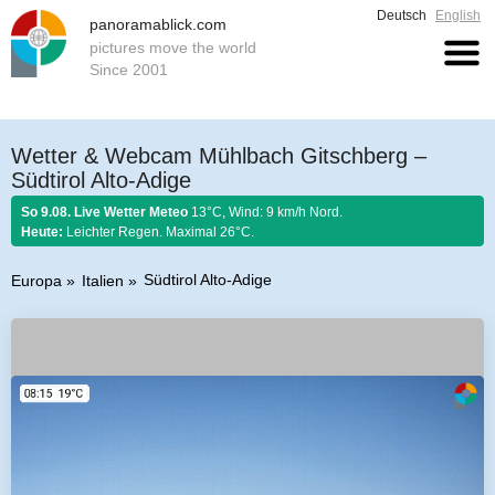
Deutsch
English
panoramablick.com
pictures move the world
Since 2001
Wetter & Webcam Mühlbach Gitschberg –
Südtirol Alto-Adige
So 9.08. Live Wetter Meteo
13°C, Wind: 9 km/h Nord.
Heute:
Leichter Regen. Maximal 26°C.
Südtirol Alto-Adige
Europa
Italien
Bauernregel 9. August 2026:
Was der August nicht kocht, kann der
September nicht braten.