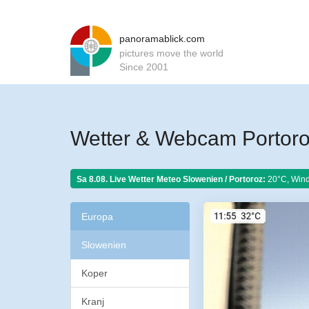
panoramablick.com
pictures move the world
Since 2001
Wetter & Webcam Portoro
Sa 8.08. Live Wetter Meteo
Slowenien / Portoroz:
20°C, Wind
Europa
Slowenien
Koper
Kranj