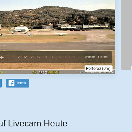
21.02.
21.05.
01.08.
05.08.
06.08.
Gestern
Heute
Teilen
uf Livecam Heute