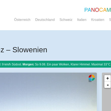
Österreich
Deutschland
Schweiz
Italien
Kroatien
S
z – Slowenien
: 9 km/h Südost.
Morgen:
So 9.08. Ein paar Wolken, Klarer Himmel. Maximal 33°C
+
-