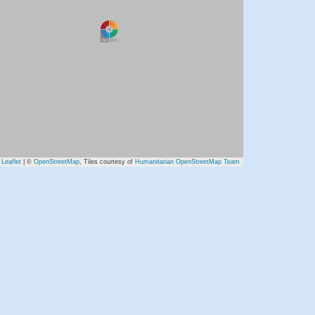
Leaflet
| ©
OpenStreetMap
, Tiles courtesy of
Humanitarian OpenStreetMap Team