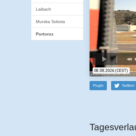
Laibach
Murska Sobota
Portoroz
PlugIn
Twittern
Tagesverla