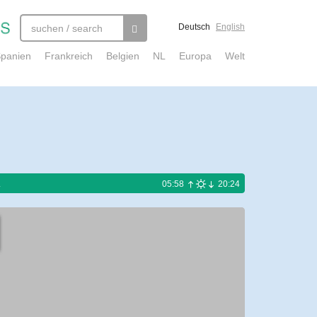
Deutsch
English
panien
Frankreich
Belgien
NL
Europa
Welt
.
05:58
20:24