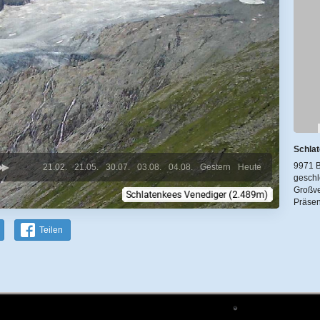
Schla
9971 B
21.02.
21.05.
30.07.
03.08.
04.08.
Gestern
Heute
geschl
Großve
Präsen
Teilen