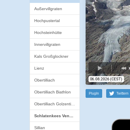
Außervillgraten
Hochpustertal
Hochsteinhütte
Innervillgraten
Kals Großglockner
Lienz
Obertilliach
Obertilliach Biathlon
PlugIn
Twittern
Obertilliach Golzentipp
Schlatenkees Venediger
Sillian