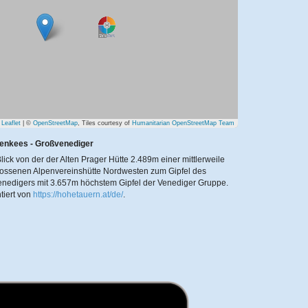
Leaflet
| ©
OpenStreetMap
, Tiles courtesy of
Humanitarian OpenStreetMap Team
tenkees - Großvenediger
lick von der der Alten Prager Hütte 2.489m einer mittlerweile
ossenen Alpenvereinshütte Nordwesten zum Gipfel des
nedigers mit 3.657m höchstem Gipfel der Venediger Gruppe.
tiert von
https://hohetauern.at/de/
.