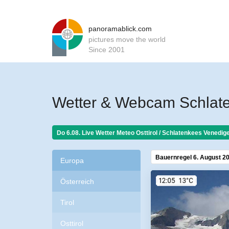
panoramablick.com
pictures move the world
Since 2001
Wetter & Webcam Schlaten
Do 6.08. Live Wetter Meteo
Osttirol / Schlatenkees Venedige
Bauernregel 6. August 2
Europa
Österreich
Tirol
Osttirol