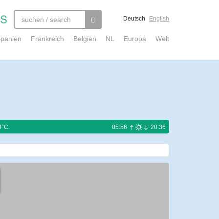
Deutsch
English
panien
Frankreich
Belgien
NL
Europa
Welt
9°C.
05:56
20:36