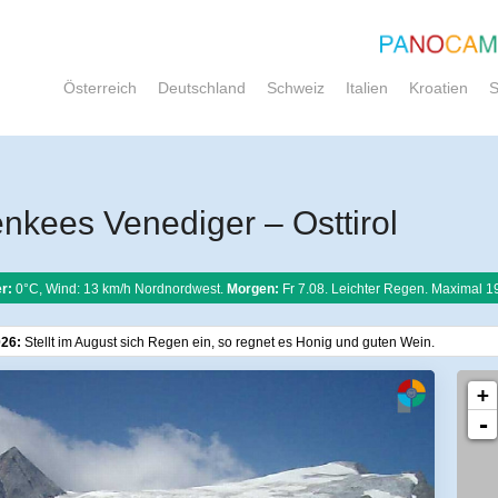
Österreich
Deutschland
Schweiz
Italien
Kroatien
S
kees Venediger – Osttirol
r:
0°C, Wind: 13 km/h Nordnordwest.
Morgen:
Fr 7.08. Leichter Regen. Maximal 1
026:
Stellt im August sich Regen ein, so regnet es Honig und guten Wein.
+
-