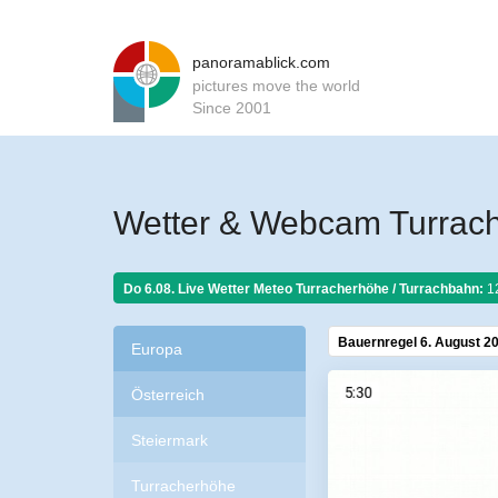
panoramablick.com
pictures move the world
Since 2001
Wetter & Webcam Turrac
Do 6.08. Live Wetter Meteo
Turracherhöhe / Turrachbahn:
1
Bauernregel 6. August 2
Europa
Österreich
Steiermark
Turracherhöhe