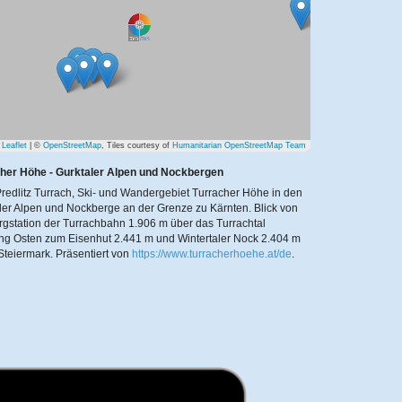
Leaflet
| ©
OpenStreetMap
, Tiles courtesy of
Humanitarian OpenStreetMap Team
her Höhe - Gurktaler Alpen und Nockbergen
redlitz Turrach, Ski- und Wandergebiet Turracher Höhe in den
ler Alpen und Nockberge an der Grenze zu Kärnten. Blick von
rgstation der Turrachbahn 1.906 m über das Turrachtal
ng Osten zum Eisenhut 2.441 m und Wintertaler Nock 2.404 m
 Steiermark.
Präsentiert von
https://www.turracherhoehe.at/de
.