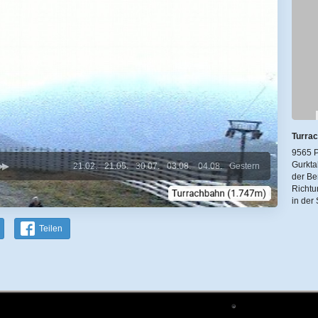
Turrac
9565 P
Gurkta
21.02.
21.05.
30.07.
03.08.
04.08.
Gestern
der Be
Richtu
in der
Teilen