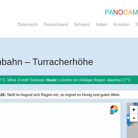
Österreich
Deutschland
Schweiz
Italien
Kroatien
S
hbahn – Turracherhöhe
2°C, Wind: 8 km/h Südwest.
Heute:
Leichter bis mäßiger Regen. Maximal 27°C.
026:
Stellt im August sich Regen ein, so regnet es Honig und guten Wein.
+
-