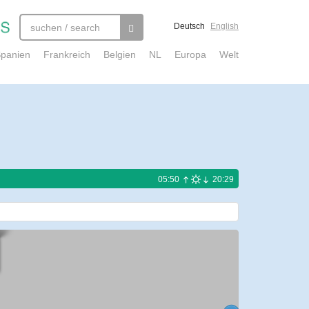
Deutsch
English
panien
Frankreich
Belgien
NL
Europa
Welt
05:50
20:29