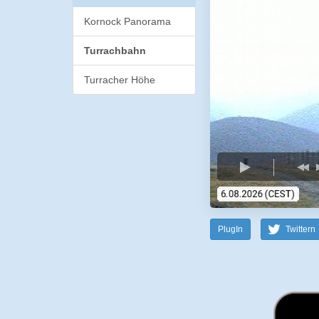
Kornock Panorama
Turrachbahn
Turracher Höhe
PlugIn
Twittern