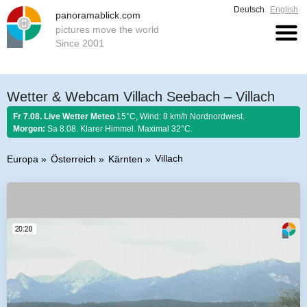
Deutsch
English
panoramablick.com
pictures move the world
Since 2001
Wetter & Webcam Villach Seebach – Villach
Fr 7.08. Live Wetter Meteo
15°C, Wind: 8 km/h Nordnordwest.
Morgen:
Sa 8.08. Klarer Himmel. Maximal 32°C.
Villach
Europa
Österreich
Kärnten
Bauernregel 7. August 2026:
Ist Nordwind im August nicht selten, so soll
er schönem Wetter gelten.