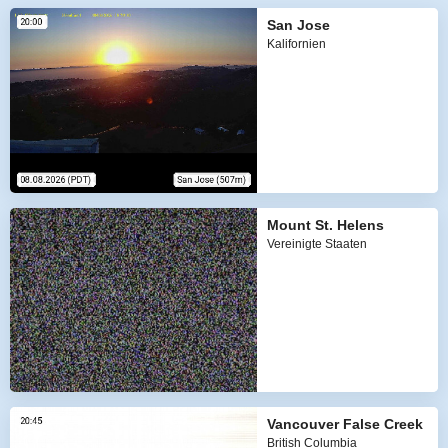
San Jose
Kalifornien
Mount St. Helens
Vereinigte Staaten
Vancouver False Creek
British Columbia