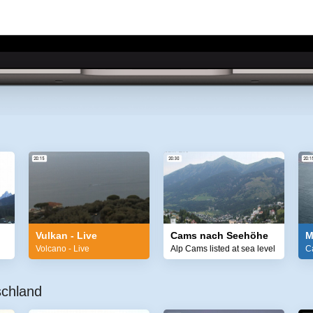
Vulkan - Live
Cams nach Seehöhe
M
Volcano - Live
Alp Cams listed at sea level
C
schland