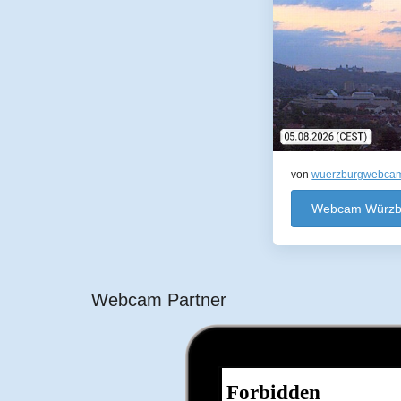
von
wuerzburgwebca
Webcam Würzb
Webcam Partner