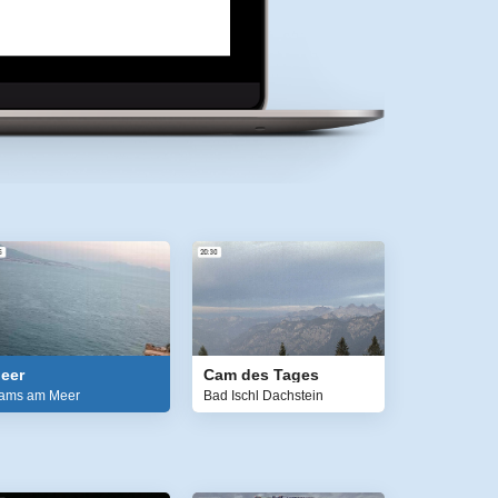
eer
Cam des Tages
ams am Meer
Bad Ischl Dachstein