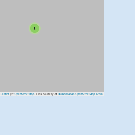
1
Leaflet
| ©
OpenStreetMap
, Tiles courtesy of
Humanitarian OpenStreetMap Team