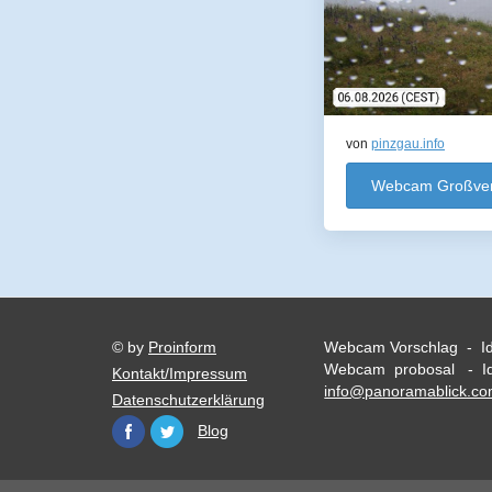
von
pinzgau.info
Webcam Großven
© by
Proinform
Webcam Vorschlag - I
Webcam probosal - Id
Kontakt/Impressum
info@panoramablick.c
Datenschutzerklärung
Blog