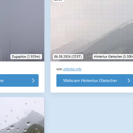
von
zillertal.info
ze
Webcam Hintertux Gletscher