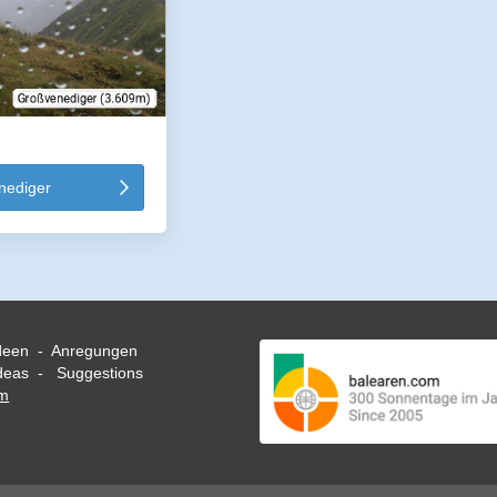
ediger
deen - Anregungen
eas - Suggestions
om