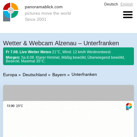
Deutsch
English
panoramablick.com
pictures move the world
Since 2001
Wetter & Webcam Alzenau – Unterfranken
Fr 7.08. Live Wetter Meteo
21°C, Wind: 12 km/h Westnordwest.
Morgen:
Sa 8.08. Klarer Himmel, Mäßig bewölkt, Überwiegend bewölkt,
Bedeckt. Maximal 35°C.
Unterfranken
Europa
Deutschland
Bayern
Bauernregel 7. August 2026:
Ist Nordwind im August nicht selten, so soll
er schönem Wetter gelten.