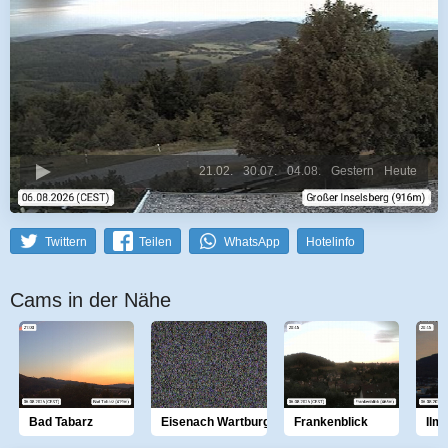
21.02.
30.07.
04.08.
Gestern
Heute
Twittern
Teilen
WhatsApp
Hotelinfo
Cams in der Nähe
Bad Tabarz
Eisenach Wartburg
Frankenblick
Ilm