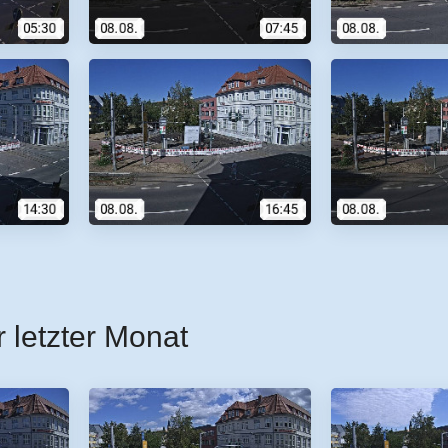
r letzter Monat