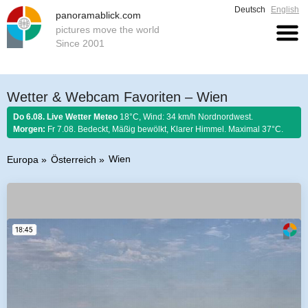
Deutsch
English
panoramablick.com
pictures move the world
Since 2001
Wetter & Webcam Favoriten – Wien
Do 6.08. Live Wetter Meteo
18°C, Wind: 34 km/h Nordnordwest.
Morgen:
Fr 7.08. Bedeckt, Mäßig bewölkt, Klarer Himmel. Maximal 37°C.
Wien
Europa
Österreich
Bauernregel 6. August 2026:
Stellt im August sich Regen ein, so regnet es
Honig und guten Wein.