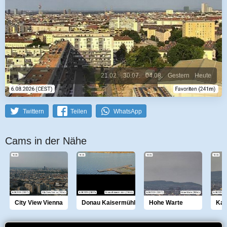
21.02.
30.07.
04.08.
Gestern
Heute
Twittern
Teilen
WhatsApp
Cams in der Nähe
City View Vienna
Donau Kaisermühlen
Hohe Warte
Kah