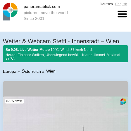
Deutsch
English
panoramablick.com
pictures move the world
Since 2001
Wetter & Webcam Steffl - Innenstadt – Wien
So 9.08. Live Wetter Meteo
19°C, Wind: 37 km/h Nord.
Heute:
Ein paar Wolken, Überwiegend bewölkt, Klarer Himmel. Maximal
37°C.
Wien
Europa
Österreich
Bauernregel 9. August 2026:
Was der August nicht kocht, kann der
September nicht braten.