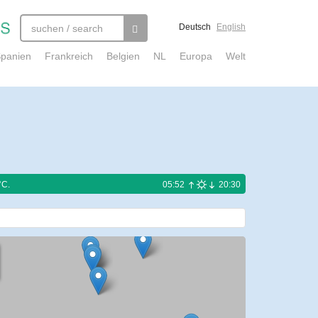
Deutsch
English
panien
Frankreich
Belgien
NL
Europa
Welt
°C.
05:52
20:30