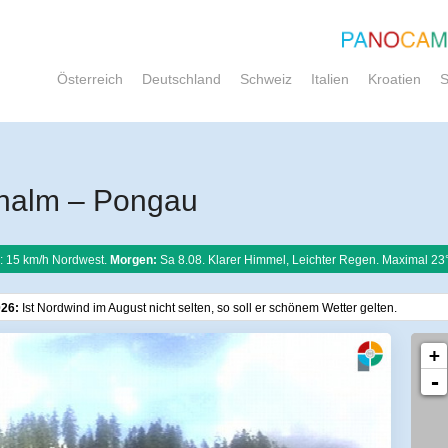
Österreich
Deutschland
Schweiz
Italien
Kroatien
S
nalm – Pongau
: 15 km/h Nordwest.
Morgen:
Sa 8.08. Klarer Himmel, Leichter Regen. Maximal 23
026:
Ist Nordwind im August nicht selten, so soll er schönem Wetter gelten.
+
-