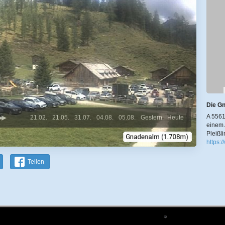
Die Gn
A 5561
21.02.
21.05.
31.07.
04.08.
05.08.
Gestern
Heute
einem 
Pleißl
https:
Teilen