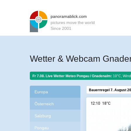
panoramablick.com
pictures move the world
Since 2001
Wetter & Webcam Gnade
Fr 7.08. Live Wetter Meteo
Pongau / Gnadenalm:
10°C, Wind
Bauernregel 7. August 2
Europa
Österreich
Salzburg
Pongau