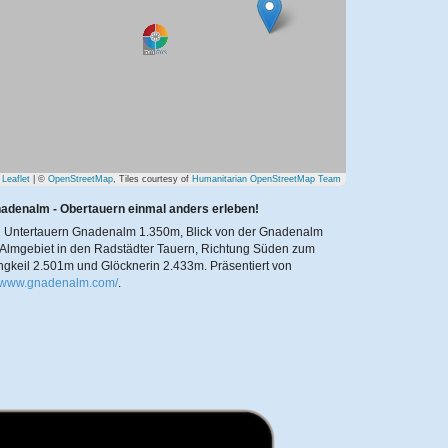
Leaflet
| ©
OpenStreetMap
, Tiles courtesy of
Humanitarian OpenStreetMap Team
adenalm - Obertauern einmal anders erleben!
 Untertauern Gnadenalm 1.350m, Blick von der Gnadenalm
Almgebiet in den Radstädter Tauern, Richtung Süden zum
ingkeil 2.501m und Glöcknerin 2.433m.
Präsentiert von
//www.gnadenalm.com/
.