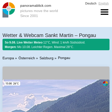
Deutsch
English
panoramablick.com
pictures move the world
Since 2001
Wetter & Webcam Sankt Martin – Pongau
So 9.08. Live Wetter Meteo
12°C, Wind: 1 km/h Südsüdost.
Morgen:
Mo 10.08. Leichter Regen. Maximal 28°C.
Pongau
Europa
Österreich
Salzburg
Bauernregel 9. August 2026:
Was der August nicht kocht, kann der
September nicht braten.