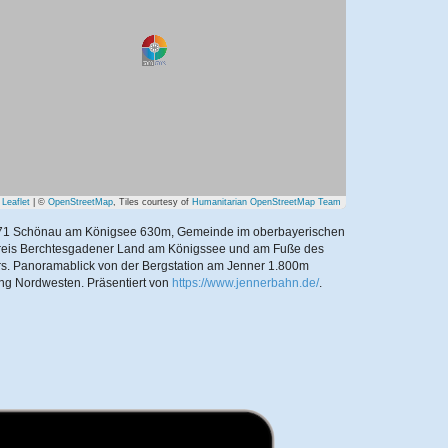
Leaflet
| ©
OpenStreetMap
, Tiles courtesy of
Humanitarian OpenStreetMap Team
71 Schönau am Königsee 630m, Gemeinde im oberbayerischen
eis Berchtesgadener Land am Königssee und am Fuße des
s. Panoramablick von der Bergstation am Jenner 1.800m
ung Nordwesten.
Präsentiert von
https://www.jennerbahn.de/
.