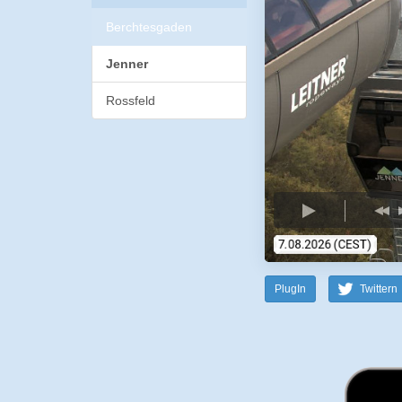
Berchtesgaden
Jenner
Rossfeld
PlugIn
Twittern