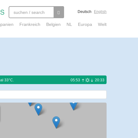
Deutsch
English
panien
Frankreich
Belgien
NL
Europa
Welt
al 33°C.
05:53
20:33