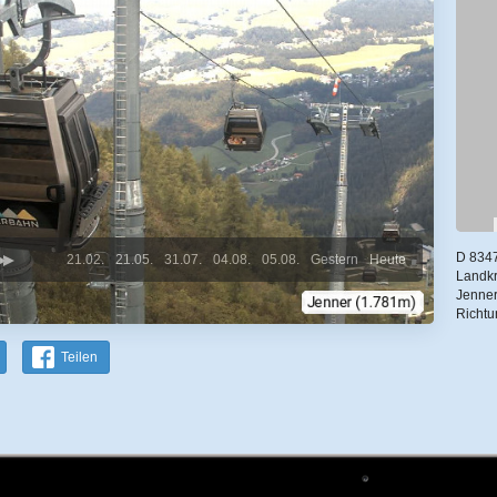
D 834
21.02.
21.05.
31.07.
04.08.
05.08.
Gestern
Heute
Landkr
Jenner
Richt
Teilen