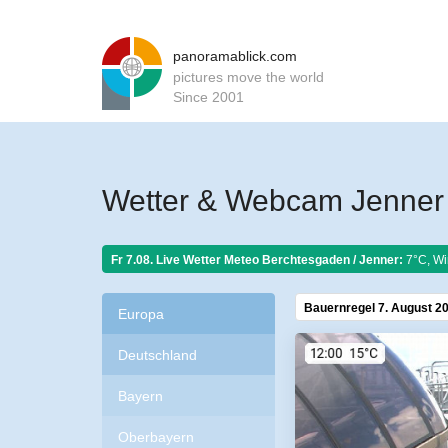
panoramablick.com
pictures move the world
Since 2001
Wetter & Webcam Jenner
Fr 7.08. Live Wetter Meteo
Berchtesgaden / Jenner:
7°C, Wi
Bauernregel 7. August 2
Europa
Deutschland
Bayern
Oberbayern