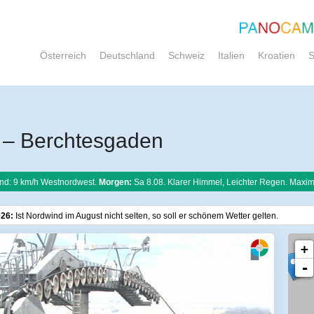
Österreich
Deutschland
Schweiz
Italien
Kroatien
S
 – Berchtesgaden
nd: 9 km/h Westnordwest.
Morgen:
Sa 8.08. Klarer Himmel, Leichter Regen. Maxim
026:
Ist Nordwind im August nicht selten, so soll er schönem Wetter gelten.
+
-