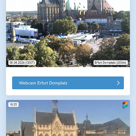
Webcam Erfurt Domplatz