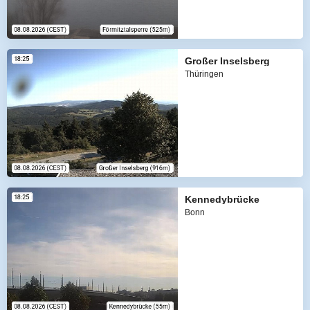
Großer Inselsberg
Thüringen
Kennedybrücke
Bonn