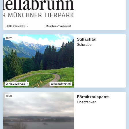
Stillachtal
Schwaben
Förmitztalsperre
Oberfranken