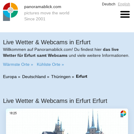
Deutsch
English
panoramablick.com
pictures move the world
Since 2001
Live Wetter & Webcams in Erfurt
Willkommen auf Panoramablick.com! Du findest hier
das live
Wetter für Erfurt samt Webcams
und viele weitere Informationen.
Wärmste Orte »
Kühlste Orte »
Erfurt
Europa
Deutschland
Thüringen
Live Wetter & Webcams in Erfurt Erfurt