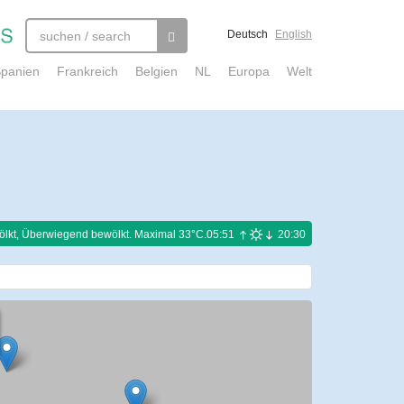
Deutsch
English
panien
Frankreich
Belgien
NL
Europa
Welt
ölkt, Überwiegend bewölkt. Maximal 33°C.
05:51
20:30