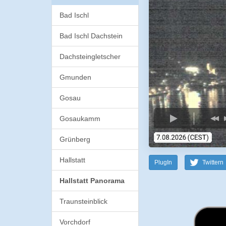
Bad Ischl
Bad Ischl Dachstein
Dachsteingletscher
Gmunden
Gosau
Gosaukamm
Grünberg
Hallstatt
PlugIn
Twittern
Hallstatt Panorama
Traunsteinblick
Vorchdorf