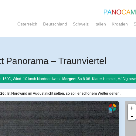
Österreich
Deutschland
Schweiz
Italien
Kroatien
S
t Panorama – Traunviertel
:
16°C, Wind: 10 km/h Nordnordwest.
Morgen:
Sa 8.08. Klarer Himmel, Mäßig bew
026:
Ist Nordwind im August nicht selten, so soll er schönem Wetter gelten.
+
-