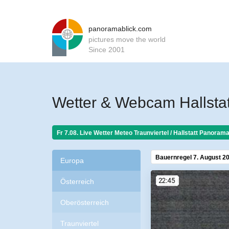
panoramablick.com
pictures move the world
Since 2001
Wetter & Webcam Hallstat
Fr 7.08. Live Wetter Meteo
Traunviertel / Hallstatt Panorama
Bauernregel 7. August 2
Europa
Österreich
Oberösterreich
Traunviertel