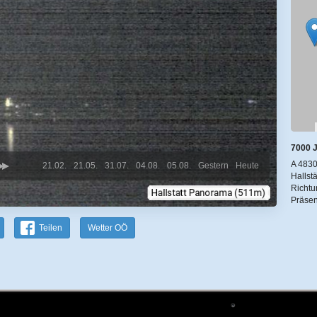
7000 J
A 4830
21.02.
21.05.
31.07.
04.08.
05.08.
Gestern
Heute
Hallst
Richtu
Präsen
Teilen
Wetter OÖ