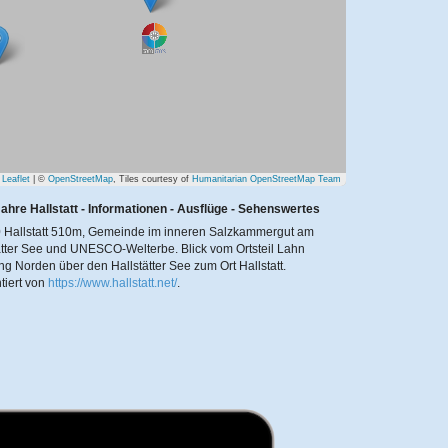
Leaflet
| ©
OpenStreetMap
, Tiles courtesy of
Humanitarian OpenStreetMap Team
ahre Hallstatt - Informationen - Ausflüge - Sehenswertes
 Hallstatt 510m, Gemeinde im inneren Salzkammergut am
ätter See und UNESCO-Welterbe. Blick vom Ortsteil Lahn
ng Norden über den Hallstätter See zum Ort Hallstatt.
tiert von
https://www.hallstatt.net/
.