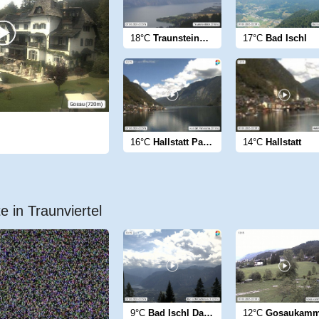
18°C
Traunsteinblick
17°C
Bad Ischl
16°C
Hallstatt Panorama
14°C
Hallstatt
e in Traunviertel
9°C
Bad Ischl Dachstein
12°C
Gosaukam