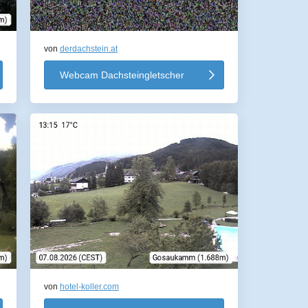
von
derdachstein.at
Webcam Dachsteingletscher
von
hotel-koller.com