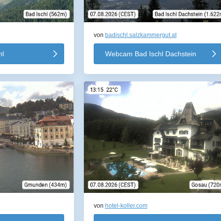
von
badischl.salzkammergut.at
hl
Webcam Bad Ischl Dachstein
von
hotel-koller.com