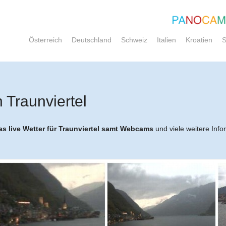
Österreich
Deutschland
Schweiz
Italien
Kroatien
S
 Traunviertel
as live Wetter für Traunviertel samt Webcams
und viele weitere Info