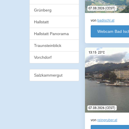
Grünberg
von
badischl.at
Hallstatt
Webcam Bad Isc
Hallstatt Panorama
Traunsteinblick
Vorchdorf
Salzkammergut
von
reingruber.at