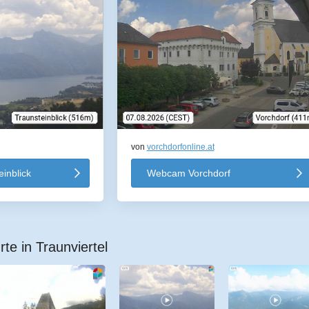
von
vorchdorfonline.at
inblick
Webcam Vorchdorf
te in Traunviertel