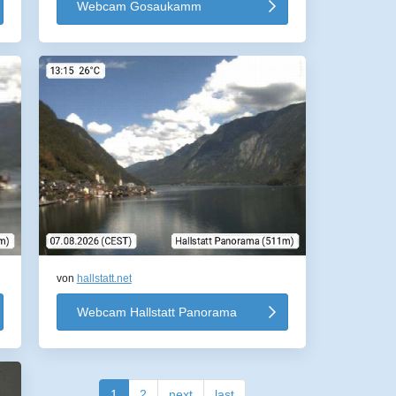
Webcam Gosaukamm
von
hallstatt.net
Webcam Hallstatt Panorama
1
2
next
last