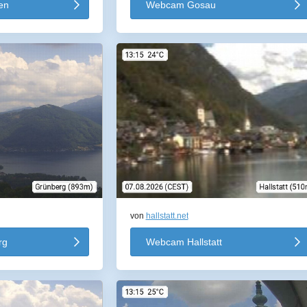
en
Webcam Gosau
von
hallstatt.net
rg
Webcam Hallstatt