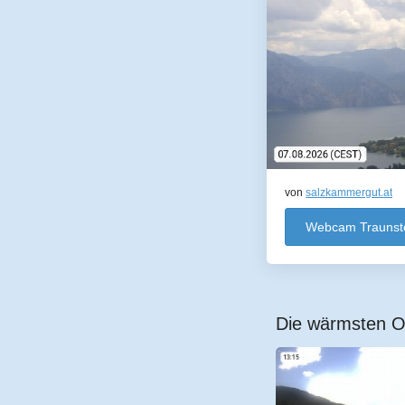
von
salzkammergut.at
Webcam Traunste
Die wärmsten Or