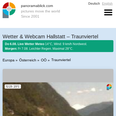
Deutsch
English
panoramablick.com
pictures move the world
Since 2001
Wetter & Webcam Hallstatt – Traunviertel
Do 6.08. Live Wetter Meteo
14°C, Wind: 9 km/h Nordwest.
Morgen:
Fr 7.08. Leichter Regen. Maximal 28°C.
Traunviertel
Europa
Österreich
OÖ
Bauernregel 6. August 2026:
Stellt im August sich Regen ein, so regnet es
Honig und guten Wein.