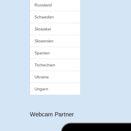
Russland
Schweden
Slowakei
Slowenien
Spanien
Tschechien
Ukraine
Ungarn
Webcam Partner