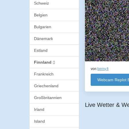
Schweiz
Belgien
Bulgarien
Dänemark
Estland
Finnland
von
berny.fi
Frankreich
Webcam Replot B
Griechenland
Großbritannien
Live Wetter & We
Irland
Island