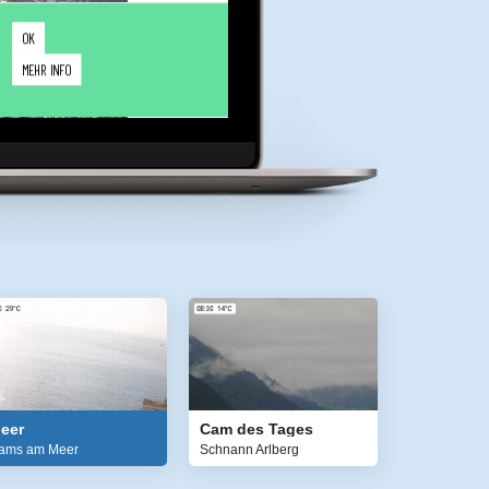
eer
Cam des Tages
ams am Meer
Schnann Arlberg