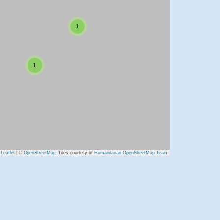
1
1
Leaflet
| ©
OpenStreetMap
, Tiles courtesy of
Humanitarian OpenStreetMap Team