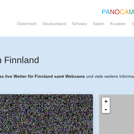
Österreich
Deutschland
Schweiz
Italien
Kroatien
S
n Finnland
as live Wetter für Finnland samt Webcams
und viele weitere Informa
+
-