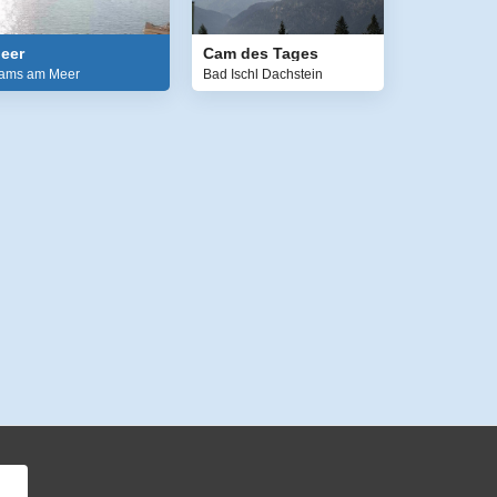
eer
Cam des Tages
ams am Meer
Bad Ischl Dachstein