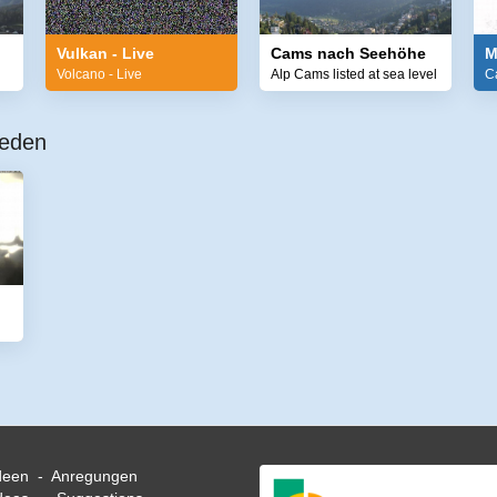
Vulkan - Live
Cams nach Seehöhe
M
Volcano - Live
Alp Cams listed at sea level
C
weden
deen - Anregungen