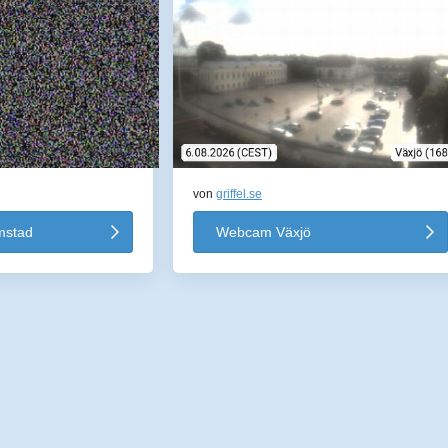
von
griffel.se
mstad
Webcam Växjö