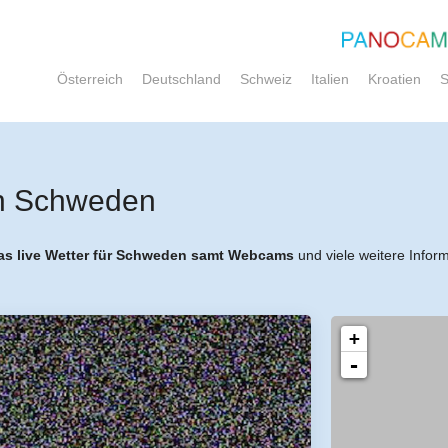
Österreich
Deutschland
Schweiz
Italien
Kroatien
S
in Schweden
as live Wetter für Schweden samt Webcams
und viele weitere Infor
+
-