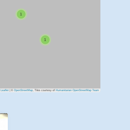
1
1
Leaflet
| ©
OpenStreetMap
, Tiles courtesy of
Humanitarian OpenStreetMap Team