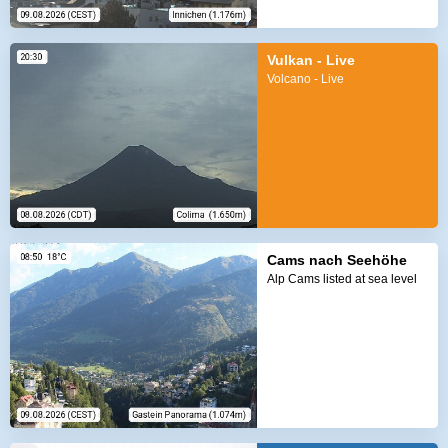
Vulkan - Live
Volcano - Live
Cams nach Seehöhe
Alp Cams listed at sea level