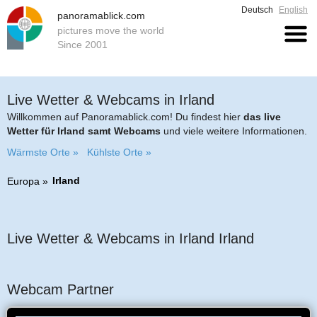
Deutsch
English
panoramablick.com
pictures move the world
Since 2001
Live Wetter & Webcams in Irland
Willkommen auf Panoramablick.com! Du findest hier
das live
Wetter für Irland samt Webcams
und viele weitere Informationen.
Wärmste Orte »
Kühlste Orte »
Irland
Europa
Live Wetter & Webcams in Irland Irland
Webcam Partner