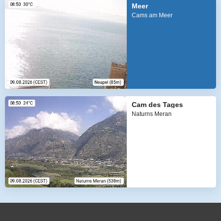
Meer
Cams am Meer
Cam des Tages
Naturns Meran