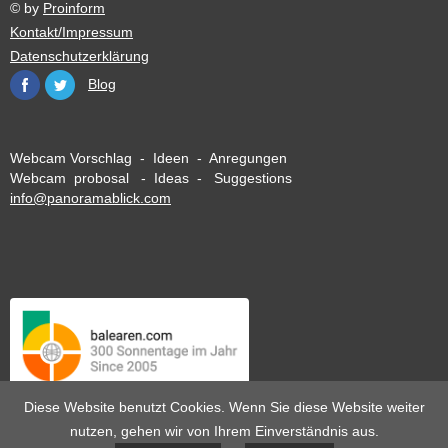
© by
Proinform
Kontakt/Impressum
Datenschutzerklärung
Blog
Webcam Vorschlag - Ideen - Anregungen
Webcam probosal - Ideas - Suggestions
info@panoramablick.com
Diese Website benutzt Cookies. Wenn Sie diese Website weiter
nutzen, gehen wir von Ihrem Einverständnis aus.